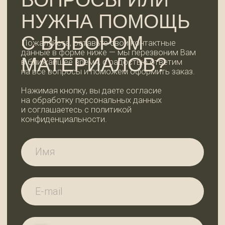
ОСТАВИТЬ ЗАЯВКУ
КОНТАКТЫ
WhatsApp
+7 (921) 185-44-99
99dosok@mail.ru
ИП Пермякова Татьяна Ивановна
ИНН 780202344935
АДРЕС И РЕЖИМ
РАБОТЫ
Ленинградская область,
Всеволожский район, дер. Вартемяги,
ул. Заводская, д. 7
По будням с 9:00 до 18:00
Субота с 10:00 до 18:00, воскресенье —