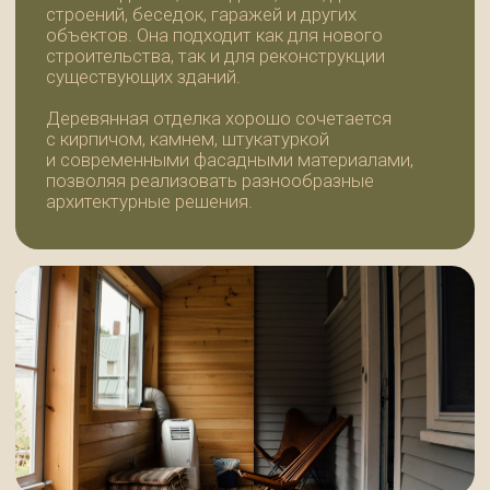
КУПИТЬ ФАСАДНУЮ ДОСКУ
В САНКТ-ПЕТЕРБУРГЕ
Компания «99Досок» осуществляет
производство и продажу фасадной доски
с доставкой по Санкт-Петербургу
и Ленинградской области. Мы работаем
с частными клиентами, строительными
организациями и оптовыми покупателями,
предлагая качественные пиломатериалы,
профессиональную консультацию
и оперативную комплектацию заказов.