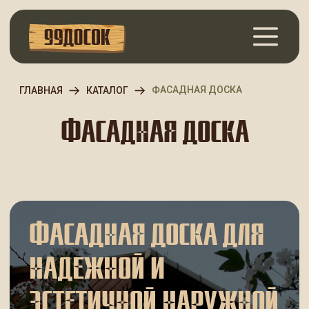
ФАСАДНАЯ ДОСКА
ГЛАВНАЯ
КАТАЛОГ
ФАСАДНАЯ ДОСКА
ФАСАДНАЯ ДОСКА ДЛЯ
НАДЕЖНОЙ И
ЭСТЕТИЧНОЙ НАРУЖНОЙ
ОТДЕЛКИ
Фасадная доска — это современный
пиломатериал, предназначенный для
облицовки наружных стен жилых домов, бань,
дач, коммерческих и хозяйственных построек.
Натуральная древесина придает фасаду
выразительный внешний вид, улучшает