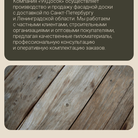
ОСТАЛИСЬ ВОПРОСЫ ИЛИ
НУЖНА ПОМОЩЬ
С ВЫБОРОМ МАТЕРИАЛОВ?
Пожалуйста, оставьте свои контактные
данные в форме ниже — мы перезвоним Вам
в ближайшее время, с радостью ответим
на все вопросы и поможем оформить заказ.
Нажимая кнопку, вы даете согласие
на обработку персональных данных
и соглашаетесь с политикой
конфиденциальности.
+7