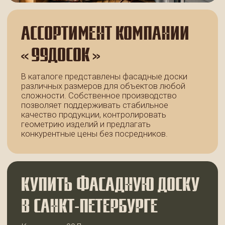
ЧАСТО ЗАДАВАЕМЫЕ ВОПРОСЫ
Какая древесина подходит для
фасадной отделки?
Как выбрать фасадную доску?
Нужно ли обрабатывать
фасадную доску защитными
составами?
Можно ли использовать
фасадную доску для внутренней
отделки?
Подходит ли фасадная доска для
климата Санкт-Петербурга?