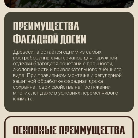
ОСНОВНЫЕ ПРЕИМУЩЕСТВА
ФАСАДНОЙ ДОСКИ:
натуральная текстура древесины;
привлекательный внешний вид фасада;
устойчивость к сезонным перепадам
температур;
хорошие тепло- и звукоизоляционные
свойства;
возможность окрашивания,
тонирования и обработки защитными
составами.
ГДЕ ПРИМЕНЯЕТСЯ
ФАСАДНАЯ ДОСКА?
Фасадная доска используется для облицовки
частных домов, коттеджей, бань, дачных
строений, беседок, гаражей и других
объектов. Она подходит как для нового
строительства, так и для реконструкции
существующих зданий.