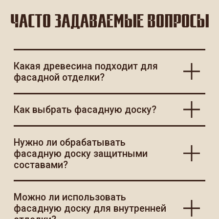
ОСТАВИТЬ ЗАЯВКУ
КОНТАКТЫ
WhatsApp
+7 (921) 185-44-99
99dosok@mail.ru
ИП Пермякова Татьяна Ивановна
ИНН 780202344935
АДРЕС И РЕЖИМ РАБОТЫ
Ленинградская область,
Всеволожский район, дер. Вартемяги,
ул. Заводская, д. 7
По будням с 9:00 до 18:00
Субота с 10:00 до 18:00, воскресенье —