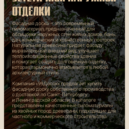
теплоизоляционные свойства здания
и помогает создать долговечную отделку,
которая гармонично вписывается в любой
архитектурный стиль.
Компания «99Досок» предлагает купить
фасадную доску собственного производства
с доставкой по Санкт-Петербургу
и Ленинградской области. В каталоге
представлены качественные пиломатериалы
из хвойных пород древесины, подходящие для
частного и коммерческого строительства.
ПРЕИМУЩЕСТВА
ФАСАДНОЙ ДОСКИ
Древесина остается одним из самых
востребованных материалов для наружной
отделки благодаря сочетанию прочности,
экологичности и привлекательного внешнего
вида. При правильном монтаже и регулярной
защитной обработке фасадная доска
сохраняет свои свойства на протяжении
многих лет даже в условиях переменчивого
климата.