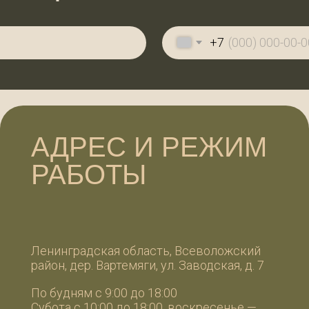
+7
АДРЕС И РЕЖИМ
К
РАБОТЫ
W
W
+7
+7
Ленинградская область, Всеволожский
айон, дер. Вартемяги, ул. Заводская, д. 7
99
99
о будням с 9:00 до 18:00
убота с 10:00 до 18:00, воскресенье —
ИП П
выходной
ИНН