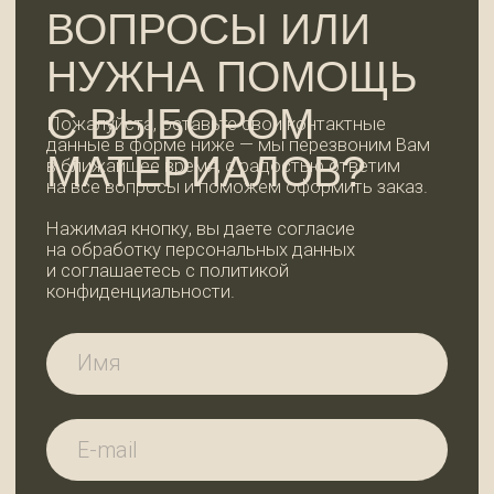
ОСТАВИТЬ ЗАЯВКУ
КОНТАКТЫ
WhatsApp
+7 (921) 185-44-99
99dosok@mail.ru
ИП Пермякова Татьяна Ивановна
ИНН 780202344935
АДРЕС И РЕЖИМ
РАБОТЫ
Ленинградская область,
Всеволожский район, дер. Вартемяги,
ул. Заводская, д. 7
По будням с 9:00 до 18:00