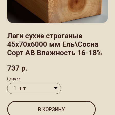
Сорт АВ Влажность 16-18%
737
р.
Цена за
В КОРЗИНУ
Лаги сухие строганые размером
45×70×6000 мм из ели/сосны —
качественный пиломатериал сорта АВ
с влажностью 16−18%. Идеально ровные,
прочные брусы для устройства полов
и каркасных конструкций, устойчивые
к деформации и влаге.
ХАРАКТЕРИСТИКИ