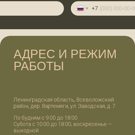
АДРЕС И РЕЖИМ
К
РАБОТЫ
W
W
+7
+7
Ленинградская область, Всеволожский
айон, дер. Вартемяги, ул. Заводская, д. 7
99
99
о будням с 9:00 до 18:00
убота с 10:00 до 18:00, воскресенье —
ИП П
выходной
ИНН