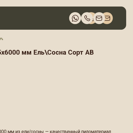
 Ель\Сосна Сорт АВ
сосны — качественный пиломатериал
ые брусы для устройства полов
ге.