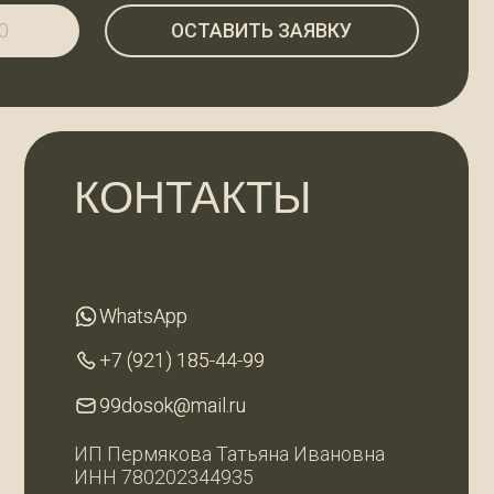
ОНТАКТЫ
hatsApp
hatsApp
 (921) 185-44-99
 (921) 185-44-99
dosok@mail.ru
dosok@mail.ru
ермякова Татьяна Ивановна
 780202344935
Разработка
сайта