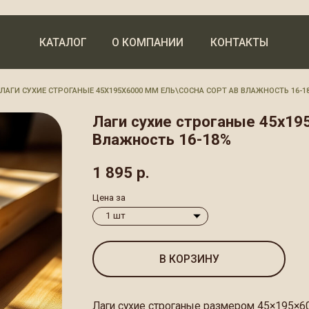
КАТАЛОГ
О КОМПАНИИ
КОНТАКТЫ
ИЕ СТРОГАНЫЕ 45Х195Х6000 ММ ЕЛЬ\СОСНА СОРТ АВ ВЛАЖНОСТЬ 16-18%
Лаги сухие строганые 45х195х6000 мм
Влажность 16-18%
1 895
р.
Цена за
В КОРЗИНУ
Лаги сухие строганые размером 45×195×6000 мм из ели/
сорта АВ с влажностью 16−18%. Идеально ровные, прочн
и каркасных конструкций, устойчивые к деформации и вла