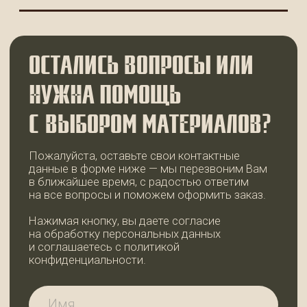
+7
ОСТАВИТЬ ЗАЯВКУ
КОНТАКТЫ
WhatsApp
+7 (921) 185-44-99
99dosok@mail.ru
ИП Пермякова Татьяна Ивановна
ИНН 780202344935
АДРЕС И РЕЖИМ РАБОТЫ