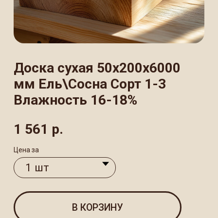
Влажность 16-18%
1 561
р.
Цена за
В КОРЗИНУ
Обрезная сухая доска размером
50×200×6000 мм из высококачественной
древесины представляет собой
идеальный строительный материал для
внутренних работ с оптимальным
уровнем влажности 16−18%, что
обеспечивает стабильность размеров
и предотвращает деформацию
конструкции. Материал отлично подходит
для создания каркасных конструкций,
перегородок, обрешетки и других
элементов внутренней отделки.