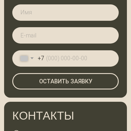
АДРЕС И РЕЖИМ
РАБОТЫ
Ленинградская область,
Всеволожский район, дер. Вартемяги,
ул. Заводская, д. 7
По будням с 9:00 до 18:00
Субота с 10:00 до 18:00, воскресенье —
выходной
ГЛАВНАЯ
КАТАЛОГ
О КОМПАНИИ
КОНТАКТЫ
2025 © 99ДОСОК
Политика конфиденциальности