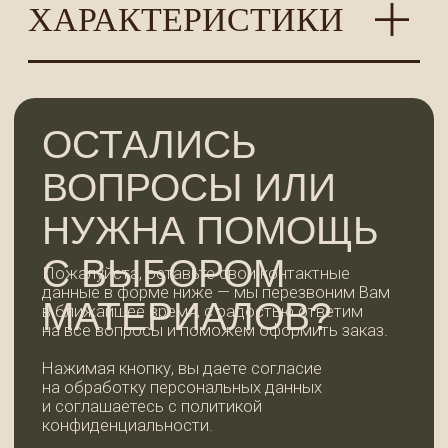
+7
ОСТАВИТЬ ЗАЯВКУ
КОНТАКТЫ
WhatsApp
+7 (921) 185-44-99
99dosok@mail.ru
ИП Пермякова Татьяна Ивановна
ИНН 780202344935