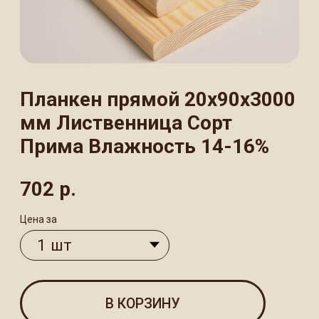
Прима Влажность 14-16%
702
р.
Цена за
В КОРЗИНУ
Планкен прямой размером 20×90×3000
мм из прочной лиственницы —
высококачественный пиломатериал
премиум-класса сорта Прима
с идеальной геометрией и камерной
сушкой до 14−16%. Идеально подходит
для отделки фасадов, создания
декоративных элементов, монтажа
террас и ограждений. Благодаря
естественной устойчивости лиственницы
к влаге и механическим нагрузкам,
материал прослужит долгие годы,
сохраняя первоначальный внешний вид