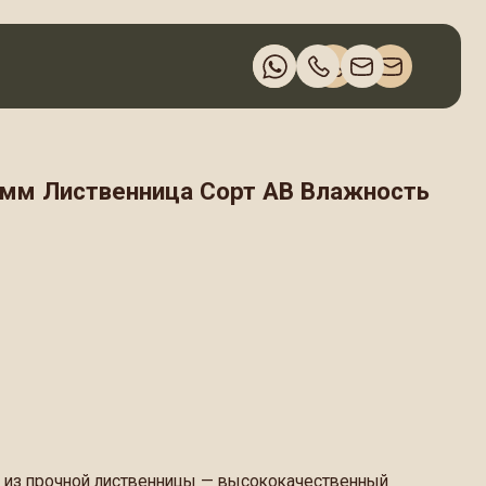
енница Сорт АВ Влажность
иственницы — высококачественный
етрией и камерной сушкой до 14−16%.
ративных элементов, монтажа террас
венницы к влаге и механическим нагрузкам,