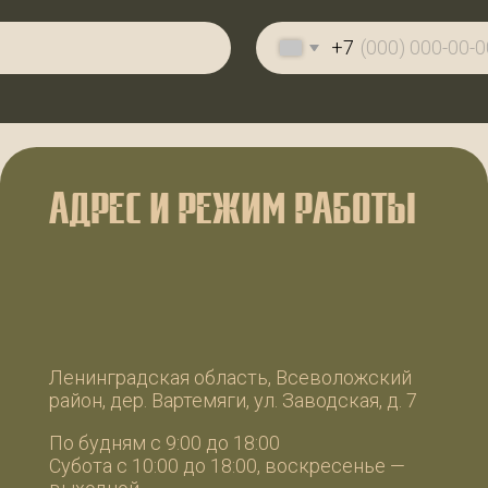
АДРЕС И РЕЖИМ РАБОТЫ
КО
W
W
+7
+7
Ленинградская область, Всеволожский
айон, дер. Вартемяги, ул. Заводская, д. 7
99
99
о будням с 9:00 до 18:00
убота с 10:00 до 18:00, воскресенье —
ИП П
выходной
ИНН