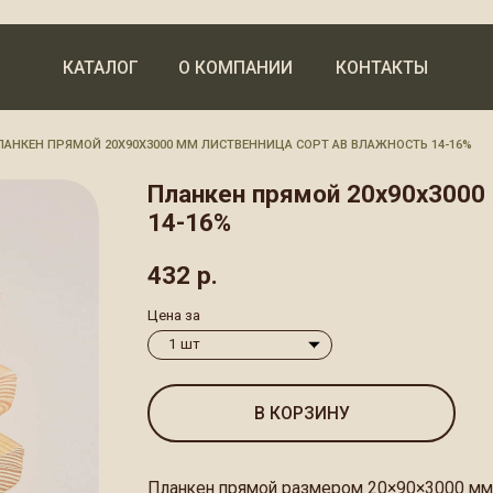
КАТАЛОГ
О КОМПАНИИ
КОНТАКТЫ
РЯМОЙ 20Х90Х3000 ММ ЛИСТВЕННИЦА СОРТ АВ ВЛАЖНОСТЬ 14-16%
Планкен прямой 20х90х3000 мм Листв
14-16%
432
р.
Цена за
В КОРЗИНУ
Планкен прямой размером 20×90×3000 мм из прочной л
пиломатериал премиум-класса сорта АВ с идеальной геом
Идеально подходит для отделки фасадов, создания деко
и ограждений. Благодаря естественной устойчивости лист