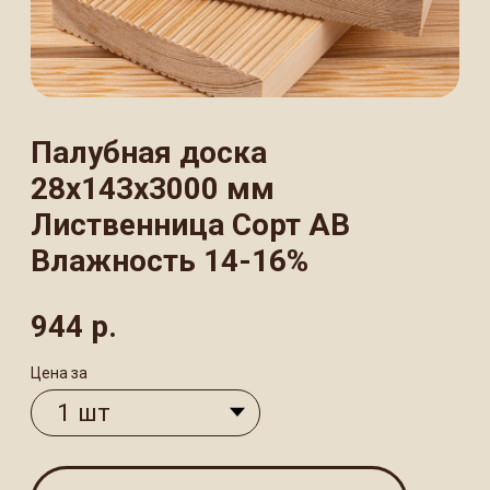
Лиственница Сорт АВ
Влажность 14-16%
944
р.
Цена за
В КОРЗИНУ
Палубная доска размером 28×143×3000
мм из высококачественной
лиственницы — премиальный материал
для обустройства террас, балконов, зон
у бассейнов и санузлов. Изготовлена
из отборного сырья сорта АВ
с идеальной геометрией и камерной
сушкой до 14−16%. Имеет специальный
рельеф с продольными пропилами для
отвода воды и защиты от деформации.
Благодаря природным свойствам
лиственницы отличается повышенной