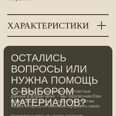
+7
ОСТАВИТЬ ЗАЯВКУ
КОНТАКТЫ
WhatsApp
+7 (921) 185-44-99
99dosok@mail.ru
ИП Пермякова Татьяна Ивановна
ИНН 780202344935