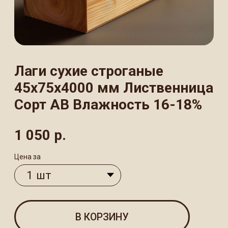
Сорт АВ Влажность 16-18%
1 050
р.
Цена за
В КОРЗИНУ
Лаги строганые размером 45×75×4000
мм из лиственницы —
высококачественный пиломатериал
сорта АВ с камерной сушкой до 16−18%.
Идеально ровные и прочные брусы
предназначены для устройства полов,
монтажа обрешётки и создания
каркасных конструкций. Благодаря
природным свойствам лиственницы
обладают повышенной прочностью
и устойчивостью к влаге, что гарантирует
долговечность и стабильность
конструкции.