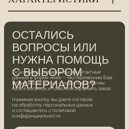
+7
ОСТАВИТЬ ЗАЯВКУ
КОНТАКТЫ
WhatsApp
+7 (921) 185-44-99
99dosok@mail.ru
ИП Пермякова Татьяна Ивановна
ИНН 780202344935
АДРЕС И РЕЖИМ