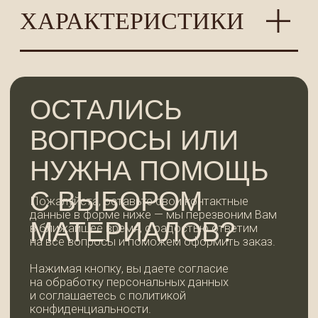
+7
ОСТАВИТЬ ЗАЯВКУ
КОНТАКТЫ
WhatsApp
+7 (921) 185-44-99
99dosok@mail.ru
ИП Пермякова Татьяна Ивановна
ИНН 780202344935