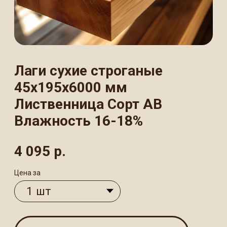
Лиственница Сорт АВ
Влажность 16-18%
4 095
р.
Цена за
В КОРЗИНУ
Лаги строганые размером 45×195×6000
мм из лиственницы —
высококачественный пиломатериал
сорта АВ с камерной сушкой до 16−18%.
Идеально ровные и прочные брусы
предназначены для устройства полов,
монтажа обрешётки и создания
каркасных конструкций. Благодаря
природным свойствам лиственницы
обладают повышенной прочностью
и устойчивостью к влаге, что гарантирует
долговечность и стабильность