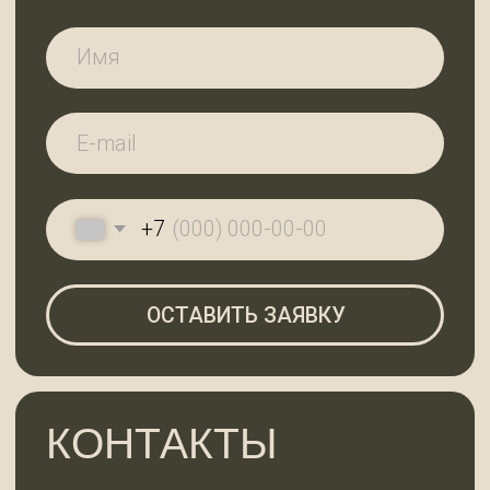
АДРЕС И РЕЖИМ
РАБОТЫ
Ленинградская область,
Всеволожский район, дер. Вартемяги,
ул. Заводская, д. 7
По будням с 9:00 до 18:00
Субота с 10:00 до 18:00, воскресенье —
выходной
ГЛАВНАЯ
КАТАЛОГ
О КОМПАНИИ
КОНТАКТЫ
2025 © 99ДОСОК
Политика конфиденциальности