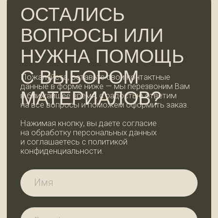
ОСТАВИТЬ ЗАЯВКУ
КОНТАКТЫ
WhatsApp
+7 (921) 185-44-99
99dosok@mail.ru
ИП Пермякова Татьяна Ивановна
ИНН 780202344935
АДРЕС И РЕЖИМ
РАБОТЫ
Ленинградская область,
Всеволожский район, дер. Вартемяги,
ул. Заводская, д. 7