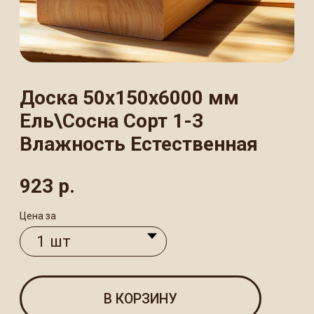
Влажность Естественная
923
р.
Цена за
В КОРЗИНУ
Доска обрезная 50×150×6000 мм из
хвойных пород (ель/сосна) —
универсальный строительный материал
1−3 сорта естественной влажности. Доска
соответствует ГОСТу и идеально
подходит для строительства жилых
домов и хозяйственных построек,
черновой отделки и общестроительных
работ.
ХАРАКТЕРИСТИКИ