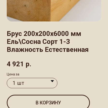
Влажность Естественная
4 921
р.
Цена за
В КОРЗИНУ
Брус естественной влажности
200×200×6000 мм из хвойных пород (ель/
сосна) — качественный пиломатериал
для строительства. Изготовлен
из отборной древесины 1−3 сорта,
соответствующей ГОСТу, что гарантирует
надежность и долговечность
конструкции.
ХАРАКТЕРИСТИКИ