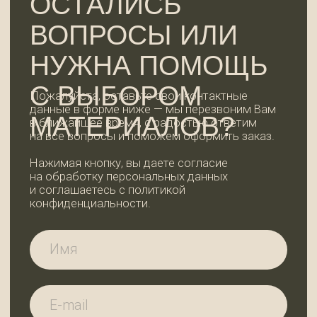
ОСТАВИТЬ ЗАЯВКУ
КОНТАКТЫ
WhatsApp
+7 (921) 185-44-99
99dosok@mail.ru
ИП Пермякова Татьяна Ивановна
ИНН 780202344935
АДРЕС И РЕЖИМ
РАБОТЫ
Ленинградская область,
Всеволожский район, дер. Вартемяги,
ул. Заводская, д. 7