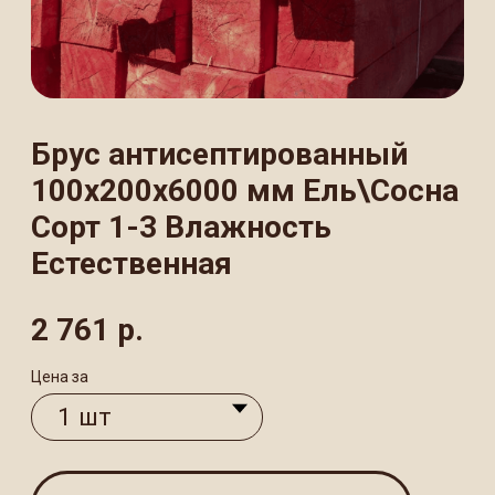
Сорт 1-3 Влажность
Естественная
2 761
р.
Цена за
В КОРЗИНУ
Брус антисептированный100×200×6000
мм из отборной ели и сосны
представляет собой
высококачественный строительный
материал естественной влажности 1−3
сорта, который прошел специальную
обработку защитным антисептическим
составом для защиты от гниения
и вредителей. Отлично подходит для
строительства несущих конструкций,
монтажа стен, перегородок
и стропильных систем.