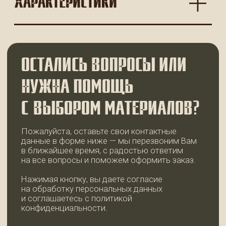
+7
ОСТАВИТЬ ЗАЯВКУ
КОНТАКТЫ
WhatsApp
+7 (921) 185-44-99
99dosok@mail.ru
ИП Пермякова Татьяна Ивановна
ИНН 780202344935
АДРЕС И РЕЖИМ РАБОТЫ