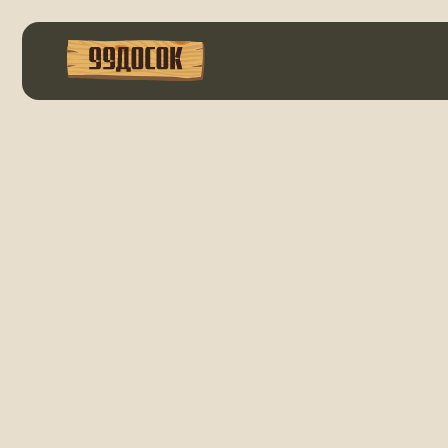
К со
вам 