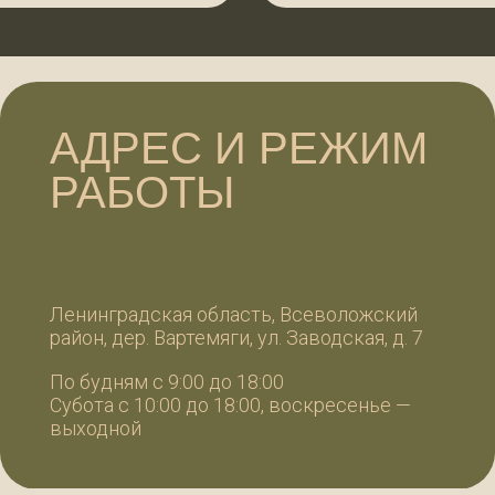
АДРЕС И РЕЖИМ
К
РАБОТЫ
W
W
+7
+7
Ленинградская область, Всеволожский
айон, дер. Вартемяги, ул. Заводская, д. 7
99
99
о будням с 9:00 до 18:00
убота с 10:00 до 18:00, воскресенье —
ИП П
выходной
ИНН