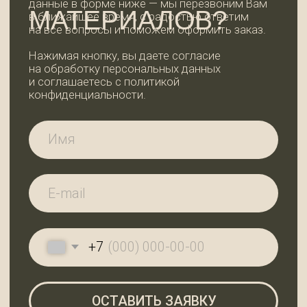
+7
ОСТАВИТЬ ЗАЯВКУ
КОНТАКТЫ
WhatsApp
+7 (921) 185-44-99
99dosok@mail.ru
ИП Пермякова Татьяна Ивановна
ИНН 780202344935
АДРЕС И РЕЖИМ
РАБОТЫ
Ленинградская область,
Всеволожский район, дер. Вартемяги,